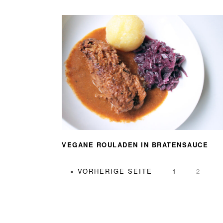
VEGANE ROULADEN IN BRATENSAUCE
AUFRUFEN
SEITE
SEITE
« VORHERIGE SEITE
1
2
FOOTER