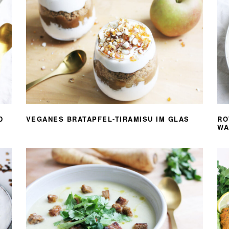
D
VEGANES BRATAPFEL-TIRAMISU IM GLAS
RO
WA