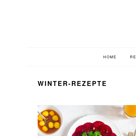
Zur
Zum
Zur
Hauptnavigation
Inhalt
Fußzeile
springen
springen
springen
HOME
RE
WINTER-REZEPTE