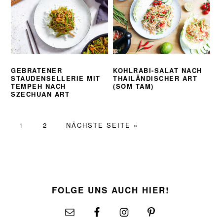
GEBRATENER
KOHLRABI-SALAT NACH
STAUDENSELLERIE MIT
THAILÄNDISCHER ART
TEMPEH NACH
(SOM TAM)
SZECHUAN ART
SEITE
SEITE
AUFRUFEN
1
2
NÄCHSTE SEITE
»
FOOTER
FOLGE UNS AUCH HIER!