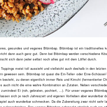
eres, gesundes und veganes Bibimbap. Bibimbap ist ein traditionelles k
richt dann auch ganz gut. Denn bei Bibimbap werden verschiedene Köst
scht sich dann jeder selbst noch alles gut mit dem Löffel durch.
oppings meist toll aussieht und vielleicht auch deshalb in den letzten
n gewesen sein. Bibimbap ist quasi die Ein-Teller- oder Eine-Schüssel-V
n besteht, zu denen eigentlich immer Reis und Kimchi (fermentierter Ch
es auch nicht die eine wahre Kombination an Zutaten. Neben verschied
 zumindest Ei (roh, gebraten, pochiert, …). Für unser veganes Bibimbap
 lassen sich je nach Jahreszeit und eigenen Vorlieben aber wunderbar 
spiel auch wunderbar schmecken. Da die Zubereitung zwar nicht sehr lan
onen aufgeschrieben. Das vegane Bibimbap schmeckt nämlich auch am n