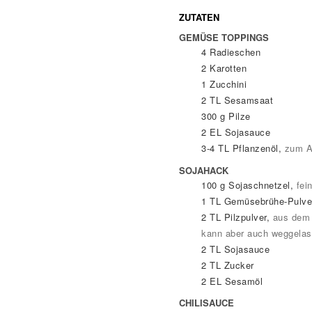
ZUTATEN
GEMÜSE TOPPINGS
4
Radieschen
2
Karotten
1
Zucchini
2
TL
Sesamsaat
300
g
Pilze
2
EL
Sojasauce
3-4
TL
Pflanzenöl
,
zum A
SOJAHACK
100
g
Sojaschnetzel
,
fei
1
TL
Gemüsebrühe-Pulve
2
TL
Pilzpulver
,
aus dem 
kann aber auch weggela
2
TL
Sojasauce
2
TL
Zucker
2
EL
Sesamöl
CHILISAUCE