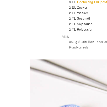
3
EL
Gochujang Chilipast
2
EL
Zucker
2
EL
Wasser
2
TL
Sesamöl
2
TL
Sojasauce
2
TL
Reisessig
REIS
350
g
Sushi-Reis
,
oder a
Rundkornreis