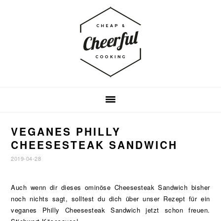
Zur
Zum
Zur
Hauptnavigation
Inhalt
Fußzeile
springen
springen
springen
VEGANES PHILLY
CHEESESTEAK SANDWICH
2019-04-28
Auch wenn dir dieses ominöse Cheesesteak Sandwich bisher
noch nichts sagt, solltest du dich über unser Rezept für ein
veganes Philly Cheesesteak Sandwich jetzt schon freuen.