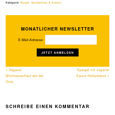
Kategorie:
Burger, Sandwiches & Snacks
MONATLICHER NEWSLETTER
E-Mail-Adresse:
Vorheriger
Nächster
« Veganer
Spargel mit veganer
Beitrag:
Beitrag:
Milchreisauflauf wie bei
Sauce Hollandaise »
Oma
LESER-
SCHREIBE EINEN KOMMENTAR
INTERAKTIONEN