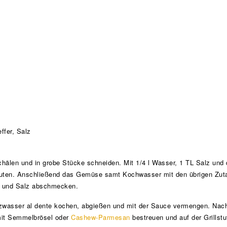
ffer, Salz
schälen und in grobe Stücke schneiden. Mit 1/4 l Wasser, 1 TL Salz un
uten. Anschließend das Gemüse samt Kochwasser mit den übrigen Zuta
er und Salz abschmecken.
zwasser al dente kochen, abgießen und mit der Sauce vermengen. Nach
 mit Semmelbrösel oder
Cashew-Parmesan
bestreuen und auf der Grillst