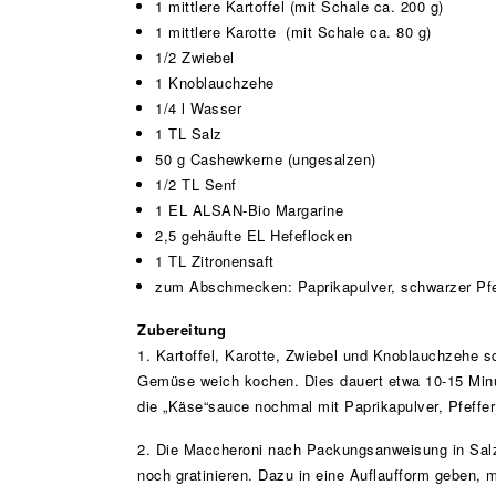
1 mittlere Kartoffel (mit Schale ca. 200 g)
1 mittlere Karotte (mit Schale ca. 80 g)
1/2 Zwiebel
1 Knoblauchzehe
1/4 l Wasser
1 TL Salz
50 g Cashewkerne (ungesalzen)
1/2 TL Senf
1 EL ALSAN-Bio Margarine
2,5 gehäufte EL Hefeflocken
1 TL Zitronensaft
zum Abschmecken: Paprikapulver, schwarzer Pfe
Zubereitung
1. Kartoffel, Karotte, Zwiebel und Knoblauchzehe 
Gemüse weich kochen. Dies dauert etwa 10-15 Min
die „Käse“sauce nochmal mit Paprikapulver, Pfeff
2. Die Maccheroni nach Packungsanweisung in Sal
noch gratinieren. Dazu in eine Auflaufform geben,