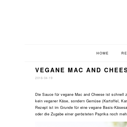
Zur
Zum
Zur
Hauptnavigation
Inhalt
Fußzeile
springen
springen
springen
HOME
RE
VEGANE MAC AND CHEE
2016-04-19
Die Sauce für vegane Mac and Cheese ist schnell z
kein veganer Käse, sondern Gemüse (Kartoffel, Kar
Rezept ist im Grunde für eine vegane Basis-Käses
oder die Zugabe einer gerösteten Paprika noch me