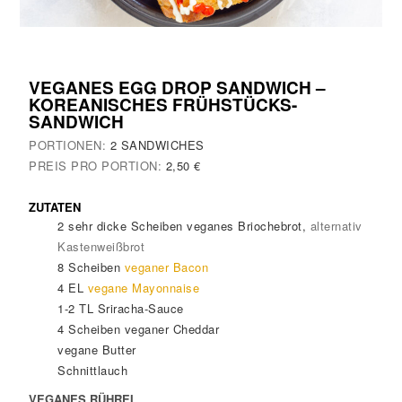
VEGANES EGG DROP SANDWICH –
KOREANISCHES FRÜHSTÜCKS-
SANDWICH
PORTIONEN:
2
SANDWICHES
PREIS PRO PORTION:
2,50 €
ZUTATEN
2
sehr dicke Scheiben
veganes Briochebrot
,
alternativ
Kastenweißbrot
8
Scheiben
veganer Bacon
4
EL
vegane Mayonnaise
1-2
TL
Sriracha-Sauce
4
Scheiben
veganer Cheddar
vegane Butter
Schnittlauch
VEGANES RÜHREI