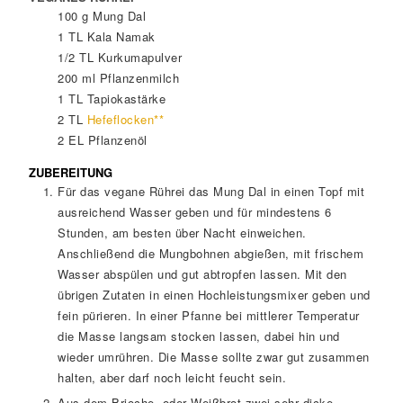
100
g
Mung Dal
1
TL
Kala Namak
1/2
TL
Kurkumapulver
200
ml
Pflanzenmilch
1
TL
Tapiokastärke
2
TL
Hefeflocken**
2
EL
Pflanzenöl
ZUBEREITUNG
Für das vegane Rührei das Mung Dal in einen Topf mit
ausreichend Wasser geben und für mindestens 6
Stunden, am besten über Nacht einweichen.
Anschließend die Mungbohnen abgießen, mit frischem
Wasser abspülen und gut abtropfen lassen. Mit den
übrigen Zutaten in einen Hochleistungsmixer geben und
fein pürieren. In einer Pfanne bei mittlerer Temperatur
die Masse langsam stocken lassen, dabei hin und
wieder umrühren. Die Masse sollte zwar gut zusammen
halten, aber darf noch leicht feucht sein.
Aus dem Brioche- oder Weißbrot zwei sehr dicke