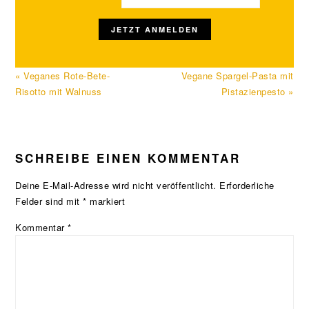
Vorheriger
Nächster
« Veganes Rote-Bete-
Vegane Spargel-Pasta mit
Beitrag:
Beitrag:
Risotto mit Walnuss
Pistazienpesto »
LESER-
SCHREIBE EINEN KOMMENTAR
INTERAKTIONEN
Deine E-Mail-Adresse wird nicht veröffentlicht.
Erforderliche
Felder sind mit
*
markiert
Kommentar
*