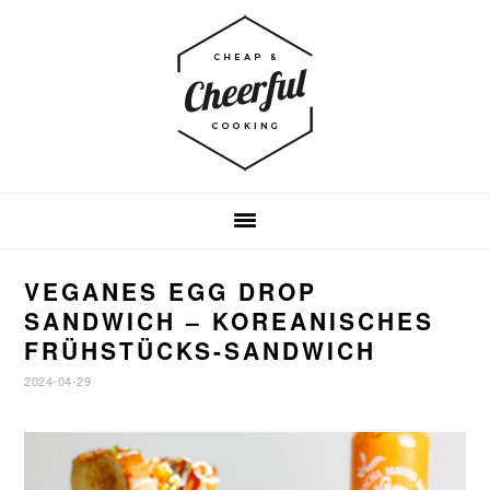
Zur
Zum
Zur
Hauptnavigation
Inhalt
Fußzeile
springen
springen
springen
VEGANES EGG DROP
SANDWICH – KOREANISCHES
FRÜHSTÜCKS-SANDWICH
2024-04-29