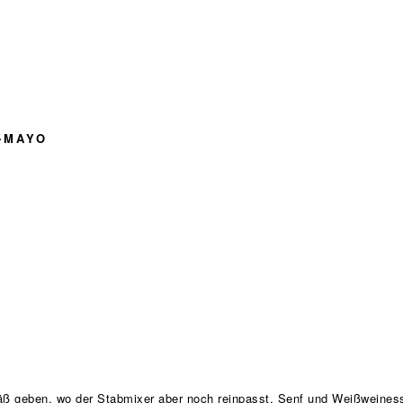
-MAYO
äß geben, wo der Stabmixer aber noch reinpasst. Senf und Weißweines