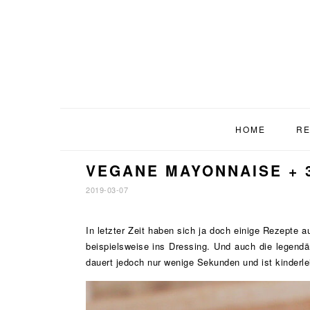
Zur
Zum
Zur
Hauptnavigation
Inhalt
Fußzeile
springen
springen
springen
HOME
RE
VEGANE MAYONNAISE + 
2019-03-07
In letzter Zeit haben sich ja doch einige Rezepte 
beispielsweise ins Dressing. Und auch die legend
dauert jedoch nur wenige Sekunden und ist kinderle