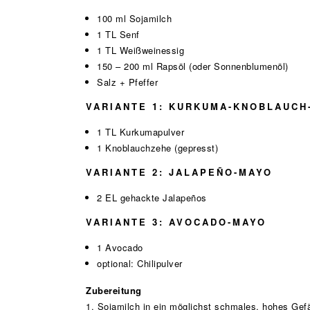
100 ml Sojamilch
1 TL Senf
1 TL Weißweinessig
150 – 200 ml Rapsöl (oder Sonnenblumenöl)
Salz + Pfeffer
VARIANTE 1: KURKUMA-KNOBLAUCH
1 TL Kurkumapulver
1 Knoblauchzehe (gepresst)
VARIANTE 2: JALAPEÑO-MAYO
2 EL gehackte Jalapeños
VARIANTE 3: AVOCADO-MAYO
1 Avocado
optional: Chilipulver
Zubereitung
1. Sojamilch in ein möglichst schmales, hohes Gef