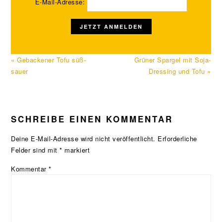
E-Mail-Adresse:
Vorheriger
Nächster
« Gebackener Tofu süß-
Grüner Spargel mit Soja-
Beitrag:
Beitrag:
sauer
Dressing und Tofu »
LESER-
SCHREIBE EINEN KOMMENTAR
INTERAKTIONEN
Deine E-Mail-Adresse wird nicht veröffentlicht.
Erforderliche
Felder sind mit
*
markiert
Kommentar
*