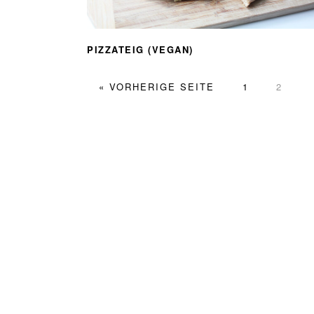
PIZZATEIG (VEGAN)
AUFRUFEN
SEITE
SEITE
« VORHERIGE SEITE
1
2
FOOTER