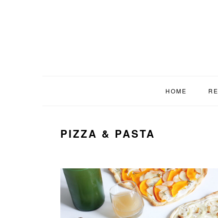
Zur
Zum
Zur
Hauptnavigation
Inhalt
Fußzeile
springen
springen
springen
HOME
RE
PIZZA & PASTA