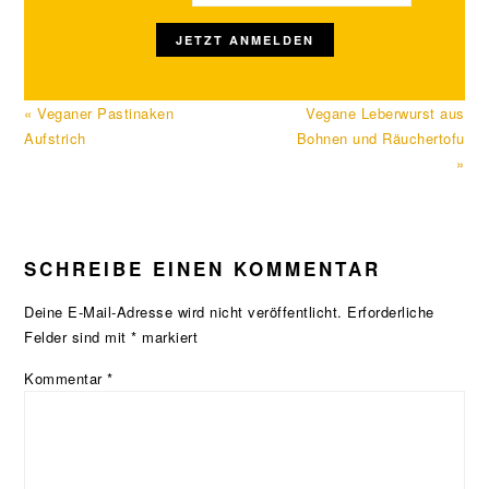
Vorheriger
Nächster
« Veganer Pastinaken
Vegane Leberwurst aus
Beitrag:
Beitrag:
Aufstrich
Bohnen und Räuchertofu
»
LESER-
SCHREIBE EINEN KOMMENTAR
INTERAKTIONEN
Deine E-Mail-Adresse wird nicht veröffentlicht.
Erforderliche
Felder sind mit
*
markiert
Kommentar
*