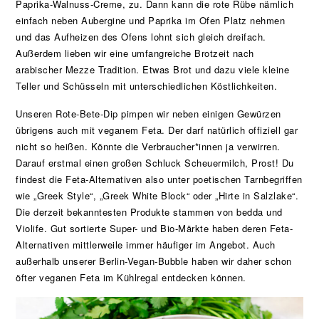
Paprika-Walnuss-Creme, zu. Dann kann die rote Rübe nämlich
einfach neben Aubergine und Paprika im Ofen Platz nehmen
und das Aufheizen des Ofens lohnt sich gleich dreifach.
Außerdem lieben wir eine umfangreiche Brotzeit nach
arabischer Mezze Tradition. Etwas Brot und dazu viele kleine
Teller und Schüsseln mit unterschiedlichen Köstlichkeiten.
Unseren Rote-Bete-Dip pimpen wir neben einigen Gewürzen
übrigens auch mit veganem Feta. Der darf natürlich offiziell gar
nicht so heißen. Könnte die Verbraucher*innen ja verwirren.
Darauf erstmal einen großen Schluck Scheuermilch, Prost! Du
findest die Feta-Alternativen also unter poetischen Tarnbegriffen
wie „Greek Style“, „Greek White Block“ oder „Hirte in Salzlake“.
Die derzeit bekanntesten Produkte stammen von bedda und
Violife. Gut sortierte Super- und Bio-Märkte haben deren Feta-
Alternativen mittlerweile immer häufiger im Angebot. Auch
außerhalb unserer Berlin-Vegan-Bubble haben wir daher schon
öfter veganen Feta im Kühlregal entdecken können.