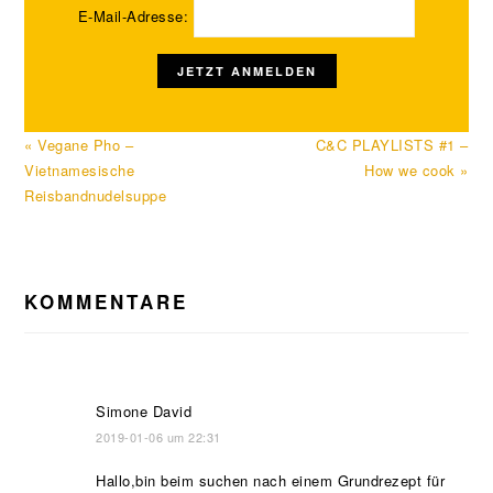
E-Mail-Adresse:
Vorheriger
Nächster
« Vegane Pho –
C&C PLAYLISTS #1 –
Beitrag:
Beitrag:
Vietnamesische
How we cook »
Reisbandnudelsuppe
LESER-
KOMMENTARE
INTERAKTIONEN
Simone David
2019-01-06 um 22:31
Hallo,bin beim suchen nach einem Grundrezept für