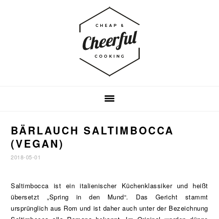
Zur
Zum
Zur
Hauptnavigation
Inhalt
Fußzeile
springen
springen
springen
BÄRLAUCH SALTIMBOCCA
(VEGAN)
2018-05-01
Saltimbocca ist ein italienischer Küchenklassiker und heißt
übersetzt „Spring in den Mund“. Das Gericht stammt
ursprünglich aus Rom und ist daher auch unter der Bezeichnung