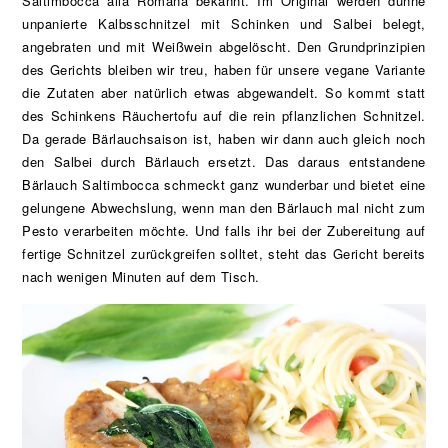
Saltimbocca alla Romana bekannt. Im Original werden dünne
unpanierte Kalbsschnitzel mit Schinken und Salbei belegt,
angebraten und mit Weißwein abgelöscht. Den Grundprinzipien
des Gerichts bleiben wir treu, haben für unsere vegane Variante
die Zutaten aber natürlich etwas abgewandelt. So kommt statt
des Schinkens Räuchertofu auf die rein pflanzlichen Schnitzel.
Da gerade Bärlauchsaison ist, haben wir dann auch gleich noch
den Salbei durch Bärlauch ersetzt. Das daraus entstandene
Bärlauch Saltimbocca schmeckt ganz wunderbar und bietet eine
gelungene Abwechslung, wenn man den Bärlauch mal nicht zum
Pesto verarbeiten möchte. Und falls ihr bei der Zubereitung auf
fertige Schnitzel zurückgreifen solltet, steht das Gericht bereits
nach wenigen Minuten auf dem Tisch.