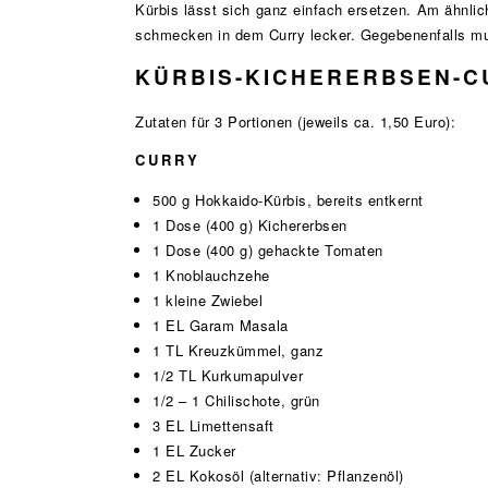
Kürbis lässt sich ganz einfach ersetzen. Am ähnli
schmecken in dem Curry lecker. Gegebenenfalls mu
KÜRBIS-KICHERERBSEN-C
Zutaten für 3 Portionen (jeweils ca. 1,50 Euro):
CURRY
500 g Hokkaido-Kürbis, bereits entkernt
1 Dose (400 g) Kichererbsen
1 Dose (400 g) gehackte Tomaten
1 Knoblauchzehe
1 kleine Zwiebel
1 EL Garam Masala
1 TL Kreuzkümmel, ganz
1/2 TL Kurkumapulver
1/2 – 1 Chilischote, grün
3 EL Limettensaft
1 EL Zucker
2 EL Kokosöl (alternativ: Pflanzenöl)