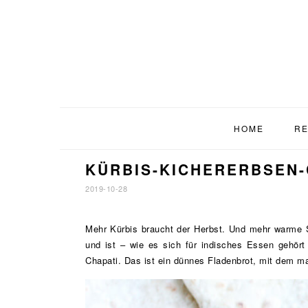
Zur
Zum
Zur
Hauptnavigation
Inhalt
Fußzeile
springen
springen
springen
HOME
RE
KÜRBIS-KICHERERBSEN-
2019-10-28
Mehr Kürbis braucht der Herbst. Und mehr warme S
und ist – wie es sich für indisches Essen gehört
Chapati. Das ist ein dünnes Fladenbrot, mit dem ma